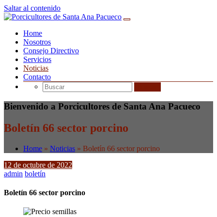
Saltar al contenido
Home
Nosotros
Consejo Directivo
Servicios
Noticias
Contacto
Bienvenido a Porcicultores de Santa Ana Pacueco
Boletín 66 sector porcino
Home
»
Noticias
»
Boletín 66 sector porcino
12 de octubre de 2022
admin
boletín
Boletín 66 sector porcino