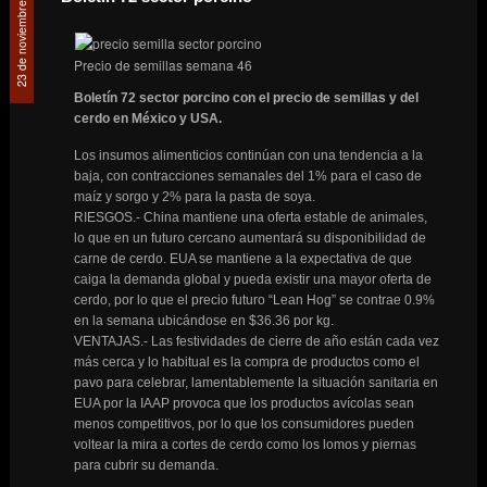
23 de noviembre de 2022
Precio de semillas semana 46
Boletín 72 sector porcino con el precio de semillas y del
cerdo en México y USA.
Los insumos alimenticios continúan con una tendencia a la
baja, con contracciones semanales del 1% para el caso de
maíz y sorgo y 2% para la pasta de soya.
RIESGOS.- China mantiene una oferta estable de animales,
lo que en un futuro cercano aumentará su disponibilidad de
carne de cerdo. EUA se mantiene a la expectativa de que
caiga la demanda global y pueda existir una mayor oferta de
cerdo, por lo que el precio futuro “Lean Hog” se contrae 0.9%
en la semana ubicándose en $36.36 por kg.
VENTAJAS.- Las festividades de cierre de año están cada vez
más cerca y lo habitual es la compra de productos como el
pavo para celebrar, lamentablemente la situación sanitaria en
EUA por la IAAP provoca que los productos avícolas sean
menos competitivos, por lo que los consumidores pueden
voltear la mira a cortes de cerdo como los lomos y piernas
para cubrir su demanda.