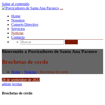
Saltar al contenido
Home
Nosotros
Consejo Directivo
Servicios
Noticias
Contacto
Bienvenido a Porcicultores de Santa Ana Pacueco
Brochetas de cerdo
Home
»
Noticias
»
Brochetas de cerdo
28 de septiembre de 2022
admin
recetas
Brochetas de cerdo